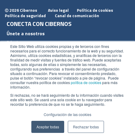
2026 Cibernos
Aviso legal
Política de cookies
Ⓒ
Política de seguridad
Canal de comunicación
CONECTA CON CIBERNOS
Únete a nosotros
Dónde estamos
Este Sitio Web utiliza cookies propias y de terceros con fines
Conoce nuestro blog
necesarios para el correcto funcionamiento de la web y su seguridad.
Asimismo, utiliza cookies estadísticas, y analíticas de terceros con la
finalidad de medir visitas y fuentes de tráfico web. Puede aceptarlas
todas, solo algunas de ellas o simplemente las necesarias,
configurando sus preferencias a través del panel de configuración
situado a continuación. Para revocar el consentimiento prestado,
pulse el botón “revocar cookies” instalado a pie de página. Puede
ACCESOS
consultar nuestra política de cookies
política de cookies
para más
información.
Plan CRM
Si rechazas, no se hará seguimiento de tu información cuando visites
este sitio web. Se usará una sola cookie en tu navegador para
Intranet
recordar tu preferencia de que no se te haga seguimiento.
Configuración de las cookies
Aceptar todas
Rechazar todas