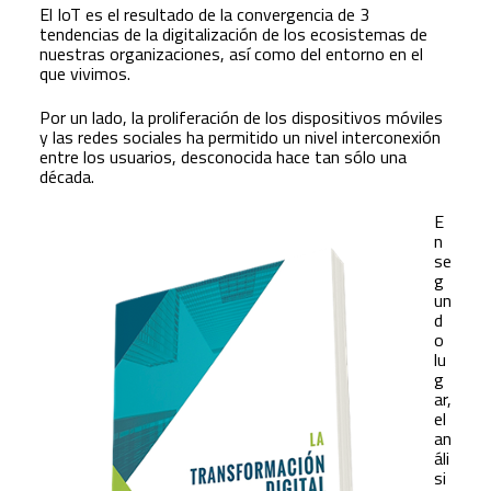
El IoT es el resultado de la convergencia de 3
tendencias de la digitalización de los ecosistemas de
nuestras organizaciones, así como del entorno en el
que vivimos.
Por un lado, la proliferación de los dispositivos móviles
y las redes sociales ha permitido un nivel interconexión
entre los usuarios, desconocida hace tan sólo una
década.
E
n
se
g
un
d
o
lu
g
ar,
el
an
áli
si