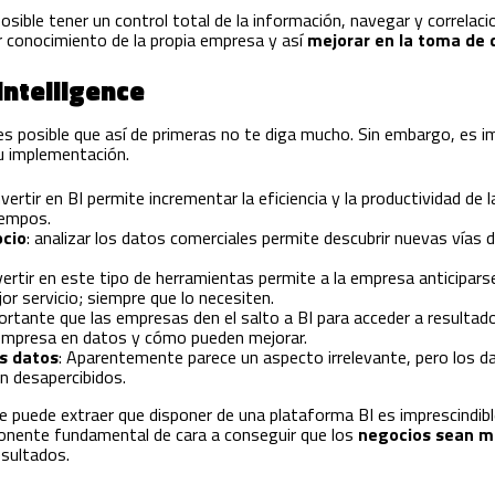
sible tener un control total de la información, navegar y correlaci
r conocimiento de la propia empresa y así
mejorar en la toma de 
Intelligence
 es posible que así de primeras no te diga mucho. Sin embargo, es
u implementación.
invertir en BI permite incrementar la eficiencia y la productividad de
iempos.
cio
: analizar los datos comerciales permite descubrir nuevas vías 
nvertir en este tipo de herramientas permite a la empresa anticipars
or servicio; siempre que lo necesiten.
portante que las empresas den el salto a BI para acceder a resultad
a empresa en datos y cómo pueden mejorar.
os datos
: Aparentemente parece un aspecto irrelevante, pero los 
n desapercibidos.
e puede extraer que disponer de una plataforma BI es imprescindible
nente fundamental de cara a conseguir que los
negocios sean má
sultados.