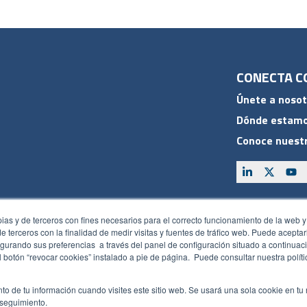
CONECTA C
Únete a nosot
Dónde estam
Conoce nuestr
ACCESOS
pias y de terceros con fines necesarios para el correcto funcionamiento de la web y
Plan CRM
 de terceros con la finalidad de medir visitas y fuentes de tráfico web. Puede acepta
gurando sus preferencias a través del panel de configuración situado a continuaci
Intranet
 botón “revocar cookies” instalado a pie de página. Puede consultar nuestra polít
Política de seguridad
Canal de
to de tu información cuando visites este sitio web. Se usará una sola cookie en tu
 seguimiento.