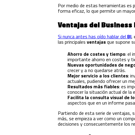
Por medio de estas herramientas es po
forma eficaz, lo que permite un mayo
Ventajas del Business 
Si nunca antes has oído hablar del
BI
,
las principales
ventajas
que supone s
Ahorro de costes y tiempo
: el 
importante ahorro en costes y t
Nuevas oportunidades de nego
crecer y a no quedarse atrás.
Mejor servicio a los clientes
: i
actuales, pudiendo ofrecer un mej
Resultados más fiables
: es im
conocer la situación actual de l
Facilita la consulta visual de l
aspectos que en un informe pasa
Partiendo de esta serie de ventajas, s
más, se empieza a ver como un compo
decisiones y consecuentemente los re