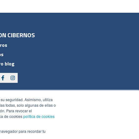
ON CIBERNOS
ros
os
o blog
 su seguridad. Asimismo, utiliza
rlas todas, solo algunas de ellas o
ón. Para revocar el
ica de cookies
política de cookies
 navegador para recordar tu