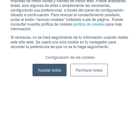
finalidad de medir visitas y fuentes de tráfico web. Puede aceptarlas
todas, solo algunas de ellas o simplemente las necesarias,
configurando sus preferencias a través del panel de configuración
situado a continuación. Para revocar el consentimiento prestado,
2026 Cibernos
Aviso legal
Política de cookies
Ⓒ
pulse el botón “revocar cookies” instalado a pie de página. Puede
Política de seguridad
Canal de comunicación
consultar nuestra política de cookies
política de cookies
para más
información.
CONECTA CON CIBERNOS
Si rechazas, no se hará seguimiento de tu información cuando visites
Únete a nosotros
este sitio web. Se usará una sola cookie en tu navegador para
recordar tu preferencia de que no se te haga seguimiento.
Dónde estamos
Configuración de las cookies
Conoce nuestro blog
Aceptar todas
Rechazar todas
ACCESOS
Plan CRM
Intranet