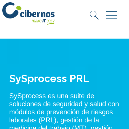
SySprocess PRL
SySprocess es una suite de
soluciones de seguridad y salud con
módulos de prevención de riesgos
laborales (PRL), gestión de la
medicina del trabajo (MT), gestión