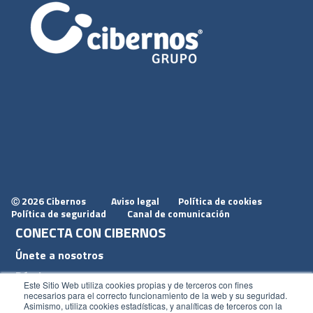
2026 Cibernos
Aviso legal
Política de cookies
Ⓒ
Política de seguridad
Canal de comunicación
CONECTA CON CIBERNOS
Únete a nosotros
Dónde estamos
Este Sitio Web utiliza cookies propias y de terceros con fines
Conoce nuestro blog
necesarios para el correcto funcionamiento de la web y su seguridad.
Asimismo, utiliza cookies estadísticas, y analíticas de terceros con la