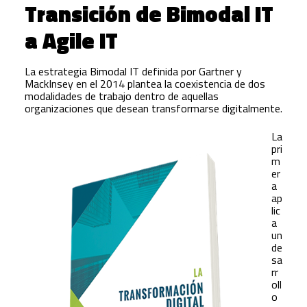
Transición de Bimodal IT
a Agile IT
La estrategia Bimodal IT definida por Gartner y
MackInsey en el 2014 plantea la coexistencia de dos
modalidades de trabajo dentro de aquellas
organizaciones que desean transformarse digitalmente.
La
pri
m
er
a
ap
lic
a
un
de
sa
rr
oll
o