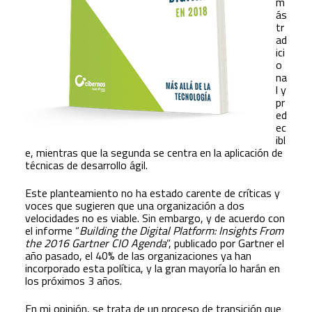
m
ás
tr
ad
ici
o
na
l y
pr
ed
ec
ibl
e, mientras que la segunda se centra en la aplicación de
técnicas de desarrollo ágil.
Este planteamiento no ha estado carente de críticas y
voces que sugieren que una organización a dos
velocidades no es viable. Sin embargo, y de acuerdo con
el informe “
Building the Digital Platform: Insights From
the 2016 Gartner CIO Agenda
”, publicado por Gartner el
año pasado, el 40% de las organizaciones ya han
incorporado esta política, y la gran mayoría lo harán en
los próximos 3 años.
En mi opinión, se trata de un proceso de transición que