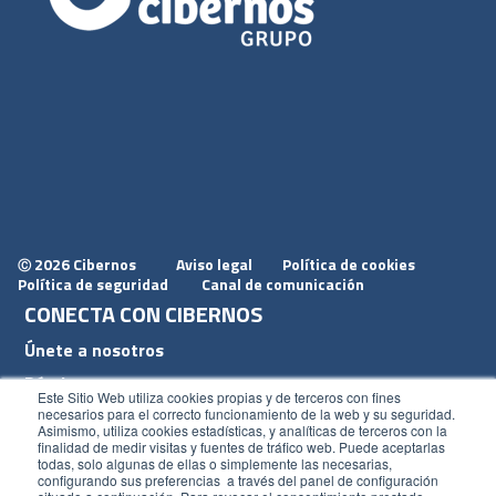
2026 Cibernos
Aviso legal
Política de cookies
Ⓒ
Política de seguridad
Canal de comunicación
CONECTA CON CIBERNOS
Únete a nosotros
Dónde estamos
Este Sitio Web utiliza cookies propias y de terceros con fines
Conoce nuestro blog
necesarios para el correcto funcionamiento de la web y su seguridad.
Asimismo, utiliza cookies estadísticas, y analíticas de terceros con la
finalidad de medir visitas y fuentes de tráfico web. Puede aceptarlas
todas, solo algunas de ellas o simplemente las necesarias,
configurando sus preferencias a través del panel de configuración