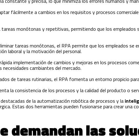
ma constante y precisa, lo que minimiza los errores humanos y mant
aptar fácilmente a cambios en los requisitos y procesos comerciales
na tareas monótonas y repetitivas, permitiendo que los empleados
 eliminar tareas monótonas, el RPA permite que los empleados se 
ión laboral y la motivación del personal.
la rápida implementación de cambios y mejoras en los procesos come
as necesidades cambiantes del mercado.
leados de tareas rutinarias, el RPA fomenta un entorno propicio para
nta la consistencia de los procesos y la calidad del producto o serv
 destacadas de la automatización robótica de procesos y la
inteli
érgica. Estas dos herramientas pueden fusionarse para crear una 
ue demandan las solu