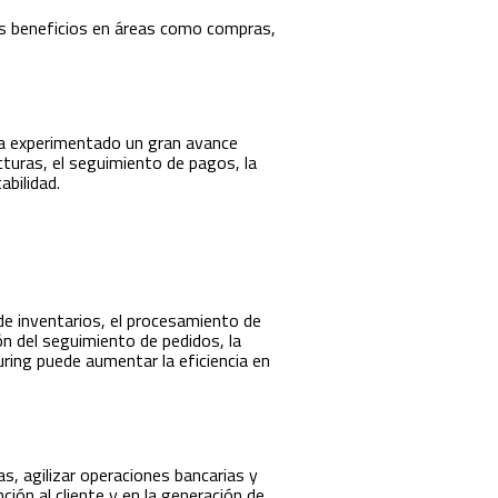
es beneficios en áreas como compras,
s ha experimentado un gran avance
turas, el seguimiento de pagos, la
abilidad.
 de inventarios, el procesamiento de
ón del seguimiento de pedidos, la
ring puede aumentar la eficiencia en
, agilizar operaciones bancarias y
ión al cliente y en la generación de