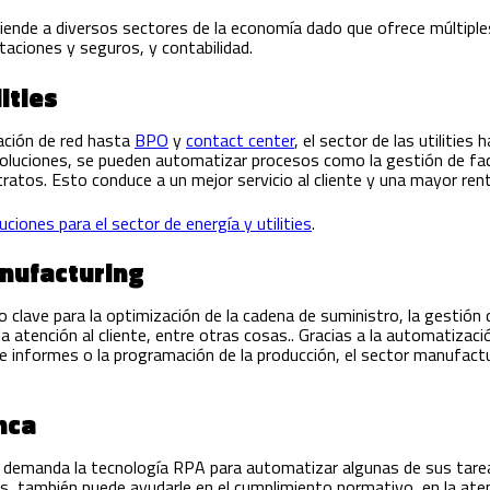
ende a diversos sectores de la economía dado que ofrece múltipl
aciones y seguros, y contabilidad.
ities
ación de red hasta
BPO
y
contact center
, el sector de las utilitie
soluciones, se pueden automatizar procesos como la gestión de fac
tratos. Esto conduce a un mejor servicio al cliente y una mayor rent
iones para el sector de energía y utilities
.
anufacturing
o clave para la optimización de la cadena de suministro, la gestión
a atención al cliente, entre otras cosas.. Gracias a la automatizaci
e informes o la programación de la producción, el sector manufactu
nca
 demanda la tecnología RPA para automatizar algunas de sus tareas
, también puede ayudarle en el cumplimiento normativo, en la atenc