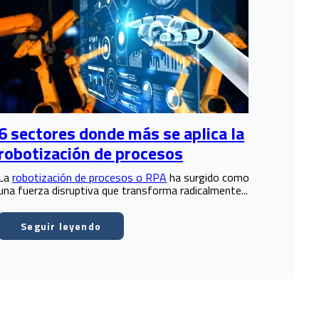
6 sectores donde más se aplica la
robotización de procesos
La
robotización de procesos o RPA
ha surgido como
una fuerza disruptiva que transforma radicalmente...
Seguir leyendo