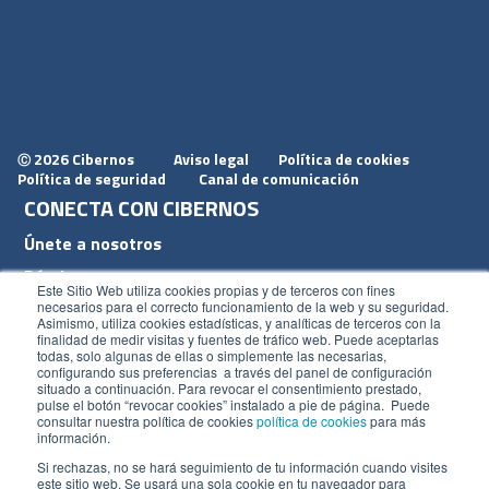
2026 Cibernos
Aviso legal
Política de cookies
Ⓒ
Política de seguridad
Canal de comunicación
CONECTA CON CIBERNOS
Únete a nosotros
Dónde estamos
Este Sitio Web utiliza cookies propias y de terceros con fines
Conoce nuestro blog
necesarios para el correcto funcionamiento de la web y su seguridad.
Asimismo, utiliza cookies estadísticas, y analíticas de terceros con la
finalidad de medir visitas y fuentes de tráfico web. Puede aceptarlas
todas, solo algunas de ellas o simplemente las necesarias,
configurando sus preferencias a través del panel de configuración
situado a continuación. Para revocar el consentimiento prestado,
pulse el botón “revocar cookies” instalado a pie de página. Puede
ACCESOS
consultar nuestra política de cookies
política de cookies
para más
información.
Plan CRM
Si rechazas, no se hará seguimiento de tu información cuando visites
este sitio web. Se usará una sola cookie en tu navegador para
Intranet