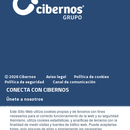
2026 Cibernos
Aviso legal
Política de cookies
Ⓒ
Política de seguridad
Canal de comunicación
CONECTA CON CIBERNOS
Únete a nosotros
Dónde estamos
Este Sitio Web utiliza cookies propias y de terceros con fines
Conoce nuestro blog
necesarios para el correcto funcionamiento de la web y su seguridad.
Asimismo, utiliza cookies estadísticas, y analíticas de terceros con la
finalidad de medir visitas y fuentes de tráfico web. Puede aceptarlas
todas, solo algunas de ellas o simplemente las necesarias,