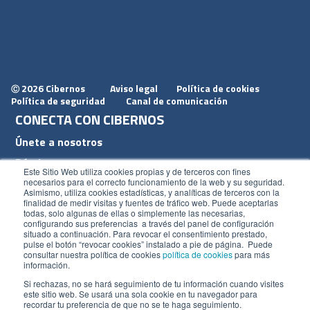
2026 Cibernos
Aviso legal
Política de cookies
Ⓒ
Política de seguridad
Canal de comunicación
CONECTA CON CIBERNOS
Únete a nosotros
Dónde estamos
Este Sitio Web utiliza cookies propias y de terceros con fines
Conoce nuestro blog
necesarios para el correcto funcionamiento de la web y su seguridad.
Asimismo, utiliza cookies estadísticas, y analíticas de terceros con la
finalidad de medir visitas y fuentes de tráfico web. Puede aceptarlas
todas, solo algunas de ellas o simplemente las necesarias,
configurando sus preferencias a través del panel de configuración
situado a continuación. Para revocar el consentimiento prestado,
pulse el botón “revocar cookies” instalado a pie de página. Puede
ACCESOS
consultar nuestra política de cookies
política de cookies
para más
información.
Plan CRM
Si rechazas, no se hará seguimiento de tu información cuando visites
este sitio web. Se usará una sola cookie en tu navegador para
Intranet
recordar tu preferencia de que no se te haga seguimiento.