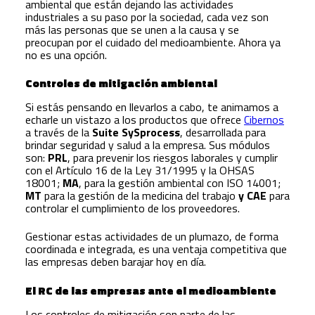
ambiental que están dejando las actividades
industriales a su paso por la sociedad, cada vez son
más las personas que se unen a la causa y se
preocupan por el cuidado del medioambiente. Ahora ya
no es una opción.
Controles de mitigación ambiental
Si estás pensando en llevarlos a cabo, te animamos a
echarle un vistazo a los productos que ofrece
Cibernos
a través de la
Suite SySprocess
, desarrollada para
brindar seguridad y salud a la empresa. Sus módulos
son:
PRL
, para prevenir los riesgos laborales y cumplir
con el Artículo 16 de la Ley 31/1995 y la OHSAS
18001;
MA
, para la gestión ambiental con ISO 14001;
MT
para la gestión de la medicina del trabajo
y CAE
para
controlar el cumplimiento de los proveedores.
Gestionar estas actividades de un plumazo, de forma
coordinada e integrada, es una ventaja competitiva que
las empresas deben barajar hoy en día.
El RC de las empresas ante el medioambiente
Los controles de mitigación son parte de las