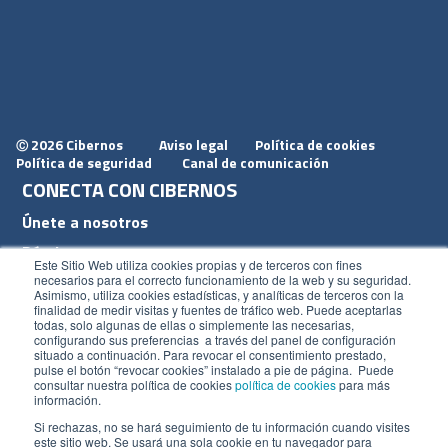
2026 Cibernos
Aviso legal
Política de cookies
Ⓒ
Política de seguridad
Canal de comunicación
CONECTA CON CIBERNOS
Únete a nosotros
Dónde estamos
Este Sitio Web utiliza cookies propias y de terceros con fines
Conoce nuestro blog
necesarios para el correcto funcionamiento de la web y su seguridad.
Asimismo, utiliza cookies estadísticas, y analíticas de terceros con la
finalidad de medir visitas y fuentes de tráfico web. Puede aceptarlas
todas, solo algunas de ellas o simplemente las necesarias,
configurando sus preferencias a través del panel de configuración
situado a continuación. Para revocar el consentimiento prestado,
pulse el botón “revocar cookies” instalado a pie de página. Puede
ACCESOS
consultar nuestra política de cookies
política de cookies
para más
información.
Plan CRM
Si rechazas, no se hará seguimiento de tu información cuando visites
este sitio web. Se usará una sola cookie en tu navegador para
Intranet