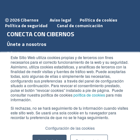
2026 Cibernos
Aviso legal
Política de cookies
Ⓒ
Política de seguridad
Canal de comunicación
CONECTA CON CIBERNOS
Únete a nosotros
Dónde estamos
Este Sitio Web utiliza cookies propias y de terceros con fines
Conoce nuestro blog
necesarios para el correcto funcionamiento de la web y su seguridad.
Asimismo, utiliza cookies estadísticas, y analíticas de terceros con la
finalidad de medir visitas y fuentes de tráfico web. Puede aceptarlas
todas, solo algunas de ellas o simplemente las necesarias,
configurando sus preferencias a través del panel de configuración
situado a continuación. Para revocar el consentimiento prestado,
pulse el botón “revocar cookies” instalado a pie de página. Puede
ACCESOS
consultar nuestra política de cookies
política de cookies
para más
información.
Plan CRM
Si rechazas, no se hará seguimiento de tu información cuando visites
este sitio web. Se usará una sola cookie en tu navegador para
Intranet
recordar tu preferencia de que no se te haga seguimiento.
Configuración de las cookies