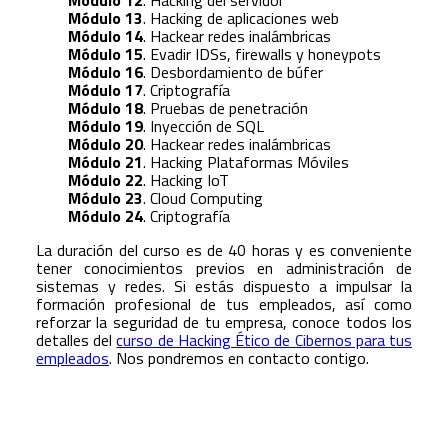
Módulo 12
. Hacking del servidor
Módulo 13
. Hacking de aplicaciones web
Módulo 14
. Hackear redes inalámbricas
Módulo 15
. Evadir IDSs, firewalls y honeypots
Módulo 16
. Desbordamiento de búfer
Módulo 17
. Criptografía
Módulo 18
. Pruebas de penetración
Módulo 19
. Inyección de SQL
Módulo 20
. Hackear redes inalámbricas
Módulo 21
. Hacking Plataformas Móviles
Módulo 22
. Hacking IoT
Módulo 23
. Cloud Computing
Módulo 24
. Criptografía
La duración del curso es de 40 horas y es conveniente
tener conocimientos previos en administración de
sistemas y redes. Si estás dispuesto a impulsar la
formación profesional de tus empleados, así como
reforzar la seguridad de tu empresa, conoce todos los
detalles del
curso de Hacking Ético de Cibernos para tus
empleados
. Nos pondremos en contacto contigo.