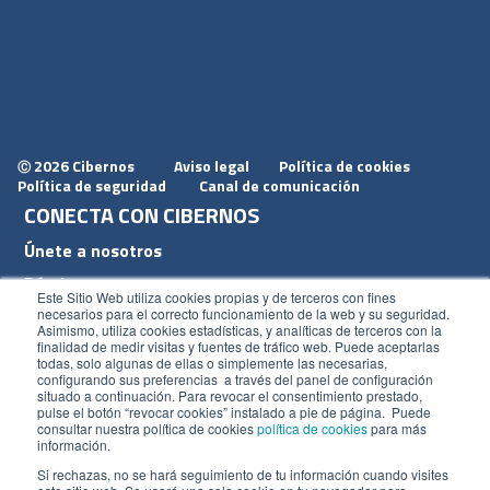
2026 Cibernos
Aviso legal
Política de cookies
Ⓒ
Política de seguridad
Canal de comunicación
CONECTA CON CIBERNOS
Únete a nosotros
Dónde estamos
Este Sitio Web utiliza cookies propias y de terceros con fines
Conoce nuestro blog
necesarios para el correcto funcionamiento de la web y su seguridad.
Asimismo, utiliza cookies estadísticas, y analíticas de terceros con la
finalidad de medir visitas y fuentes de tráfico web. Puede aceptarlas
todas, solo algunas de ellas o simplemente las necesarias,
configurando sus preferencias a través del panel de configuración
situado a continuación. Para revocar el consentimiento prestado,
pulse el botón “revocar cookies” instalado a pie de página. Puede
ACCESOS
consultar nuestra política de cookies
política de cookies
para más
información.
Plan CRM
Si rechazas, no se hará seguimiento de tu información cuando visites