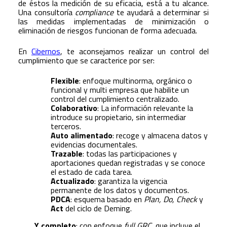
de éstos la medición de su eficacia, está a tu alcance.
Una consultoría
compliance
te ayudará a determinar si
las medidas implementadas de minimización o
eliminación de riesgos funcionan de forma adecuada.
En
Cibernos
, te aconsejamos realizar un control del
cumplimiento que se caracterice por ser:
Flexible
: enfoque multinorma, orgánico o
funcional y multi empresa que habilite un
control del cumplimiento centralizado.
Colaborativo
: La información relevante la
introduce su propietario, sin intermediar
terceros.
Auto alimentado
: recoge y almacena datos y
evidencias documentales.
Trazable
: todas las participaciones y
aportaciones quedan registradas y se conoce
el estado de cada tarea.
Actualizado
: garantiza la vigencia
permanente de los datos y documentos.
PDCA
: esquema basado en
Plan, Do, Check
y
Act
del ciclo de Deming.
Y completo
: con enfoque
full GRC,
que incluye el