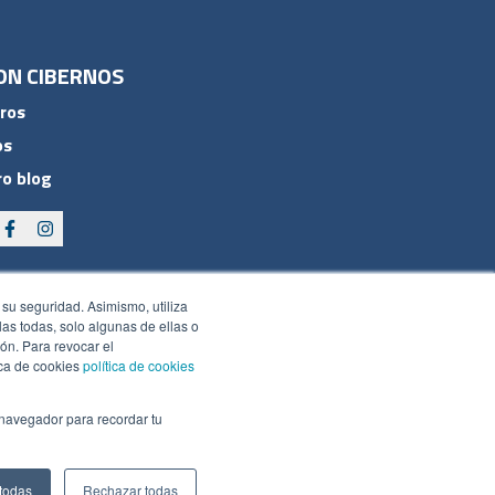
ON CIBERNOS
ros
os
o blog
 su seguridad. Asimismo, utiliza
rlas todas, solo algunas de ellas o
ón. Para revocar el
ica de cookies
política de cookies
 navegador para recordar tu
 todas
Rechazar todas