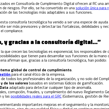
izados en Consultoría de Cumplimiento Digital ofrecen al RC una am
n de riesgos. Por ello, se ha convertido en una
solución única para 
ación de las tecnologías más adaptables a sus funciones.
 esta consultoría tecnológica ha venido a ser una especie de ayud
mite ser más previsores y detectar las fortalezas, debilidades y ne
 el compliance.
 y gracias a la consultoría digital…”
 la que crecen las tecnologías es exponencial, los responsables d
posibilidades que tienen para desarrollar sus funciones de la mano
eria afirman que, gracias a la consultoría tecnológica, han podido:
stema global de
control
de cumplimiento
.
estión
para el canal ético de la empresa.
s
de todos los profesionales de la organización, y no solo del Compl
y de los valores
basados en sistemas lúdicos de gamificación.
 Data
adaptado para detectar cualquier tipo de anomalía.
ales, corrupción, fraudes, y cumplimiento del nuevo Reglamento G
n y las
posibilidades reales para el GRC
(Gobernanza, gestión de Rie
experimentando importantes mejoras en el seguimiento y la monitori
státicas, sino de una realidad física y digital en continuo movimie