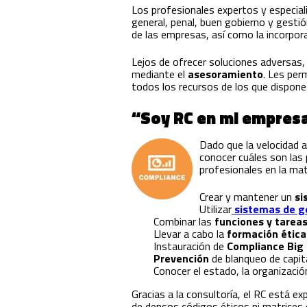
Los profesionales expertos y especial
general, penal, buen gobierno y gestió
de las empresas, así como la incorpor
Lejos de ofrecer soluciones adversas,
mediante el
asesoramiento
. Les per
todos los recursos de los que dispone
“Soy RC en mi empresa,
Dado que la velocidad a
conocer cuáles son las 
profesionales en la mat
Crear y mantener un
si
Utilizar
sistemas de g
Combinar las
funciones y tarea
Llevar a cabo la
formación ética 
Instauración de
Compliance Big
Prevención
de blanqueo de capit
Conocer el estado, la organizació
Gracias a la consultoría, el RC está 
de densos códigos éticos ni matrices e