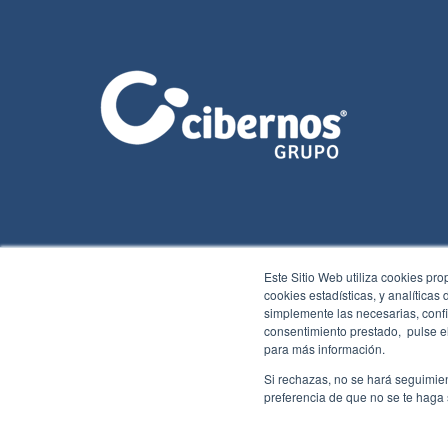
Este Sitio Web utiliza cookies pro
cookies estadísticas, y analíticas
simplemente las necesarias, confi
consentimiento prestado, pulse el
para más información.
2026 Cibernos
Aviso legal
Política de cookies
Ⓒ
comunicación
Si rechazas, no se hará seguimien
preferencia de que no se te haga