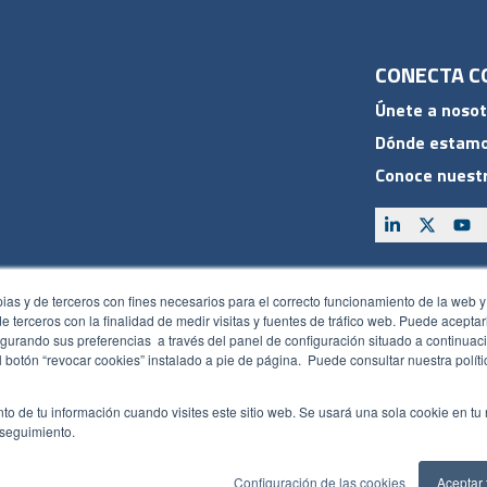
CONECTA C
Únete a nosot
Dónde estam
Conoce nuestr
ACCESOS
pias y de terceros con fines necesarios para el correcto funcionamiento de la web y
Plan CRM
 de terceros con la finalidad de medir visitas y fuentes de tráfico web. Puede acepta
gurando sus preferencias a través del panel de configuración situado a continuaci
Intranet
 botón “revocar cookies” instalado a pie de página. Puede consultar nuestra polít
Política de seguridad
Canal de
to de tu información cuando visites este sitio web. Se usará una sola cookie en tu
 seguimiento.
Configuración de las cookies
Aceptar