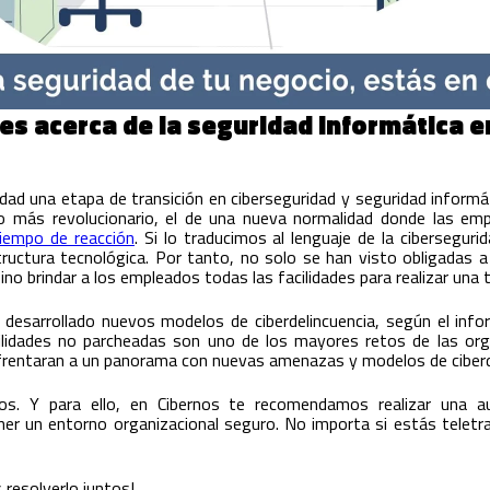
es acerca de la seguridad informática 
dad una etapa de transición en ciberseguridad y seguridad informáti
ío más revolucionario, el de una nueva normalidad donde las em
tiempo de reacción
. Si lo traducimos al lenguaje de la ciberseguri
structura tecnológica. Por tanto, no solo se han visto obligada
no brindar a los empleados todas las facilidades para realizar una t
desarrollado nuevos modelos de ciberdelincuencia, según el inf
bilidades no parcheadas son uno de los mayores retos de las org
enfrentaran a un panorama con nuevas amenazas y modelos de ciberd
os. Y para ello, en Cibernos te recomendamos realizar una au
r un entorno organizacional seguro. No importa si estás teletra
resolverlo juntos!