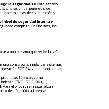
iesgo la seguridad
. En este sentido,
 la ampliación del perímetro de
z de herramientas de colaboración y
el nivel de seguridad interna y
eguridad completa. En Cibernos, las
vocar a una persona que recibe la señal
zar una consultoría, implantar sistemas
, operación SOC 24x7 para monitorizar,
os productos técnicos como
miento (ENS, ISO 27001, ...).
d
. Para ello, puedes realizar algún
erito de informática forense,
.