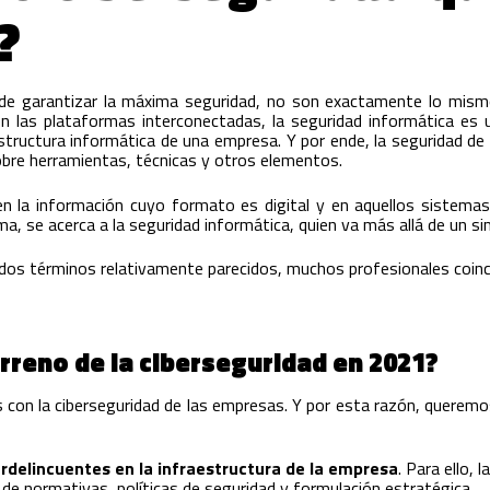
?
de garantizar la máxima seguridad, no son exactamente lo mismo.
n las plataformas interconectadas, la seguridad informática es u
estructura informática de una empresa. Y por ende, la seguridad de
obre herramientas, técnicas y otros elementos.
en la información cuyo formato es digital y en aquellos sistema
a, se acerca a la seguridad informática, quien va más allá de un s
 dos términos relativamente parecidos, muchos profesionales coin
rreno de la ciberseguridad en 2021?
on la ciberseguridad de las empresas. Y por esta razón, queremos 
berdelincuentes en la infraestructura de la empresa
. Para ello,
o de normativas, políticas de seguridad y formulación estratégica.