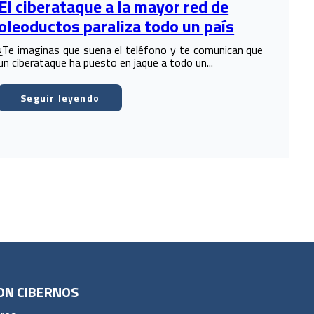
El ciberataque a la mayor red de
oleoductos paraliza todo un país
¿Te imaginas que suena el teléfono y te comunican que
un ciberataque ha puesto en jaque a todo un...
Seguir leyendo
ON CIBERNOS