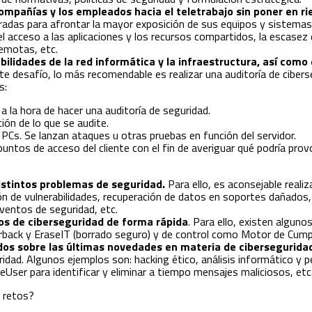
 compañías y los empleados hacia el teletrabajo sin poner en r
adas para afrontar la mayor exposición de sus equipos y sistemas,
del acceso a las aplicaciones y los recursos compartidos, la escase
remotas, etc.
bilidades de la red informática y la infraestructura, así como 
te desafío, lo más recomendable es realizar una auditoría de cibers
s:
l a la hora de hacer una auditoría de seguridad.
ión de lo que se audite.
y PCs. Se lanzan ataques u otras pruebas en función del servidor.
 puntos de acceso del cliente con el fin de averiguar qué podría pro
distintos problemas de seguridad.
Para ello, es aconsejable reali
ón de vulnerabilidades, recuperación de datos en soportes dañados
eventos de seguridad, etc.
gos de ciberseguridad de forma rápida
. Para ello, existen algun
ack y EraseIT (borrado seguro) y de control como Motor de Cumpli
dos sobre las últimas novedades en materia de cibersegurida
ridad. Algunos ejemplos son: hacking ético, análisis informático y p
eUser para identificar y eliminar a tiempo mensajes maliciosos, etc
 retos?