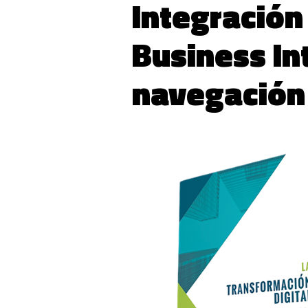
Integración
Business In
navegación 