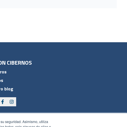
ON CIBERNOS
ros
os
o blog
 su seguridad. Asimismo, utiliza
rlas todas, solo algunas de ellas o