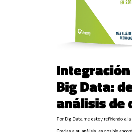
Integración
Big Data: d
análisis de
Por Big Data me estoy refiriendo a la
Gracias a su análisis, es posible enc