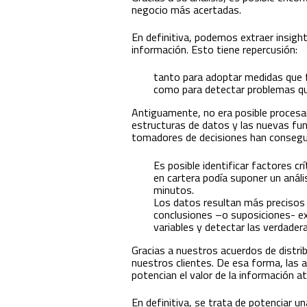
negocio más acertadas.
En definitiva, podemos extraer insigh
información. Esto tiene repercusión:
tanto para adoptar medidas que fa
como para detectar problemas que
Antiguamente, no era posible procesar
estructuras de datos y las nuevas fun
tomadores de decisiones han consegu
Es posible identificar factores c
en cartera podía suponer un anál
minutos.
Los datos resultan más precisos 
conclusiones –o suposiciones- ex
variables y detectar las verdader
Gracias a nuestros acuerdos de distri
nuestros clientes. De esa forma, las
potencian el valor de la información at
En definitiva, se trata de potenciar u