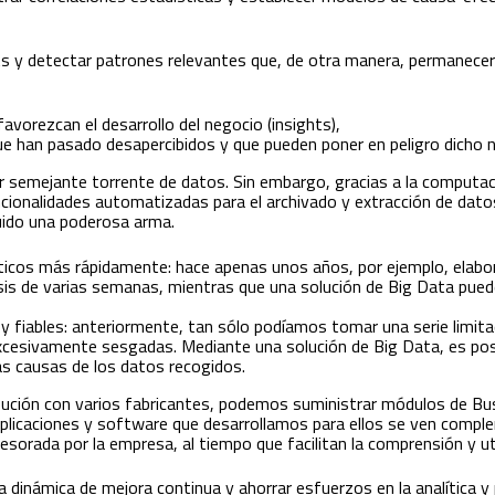
ts y detectar patrones relevantes que, de otra manera, permanecer
vorezcan el desarrollo del negocio (insights),
 han pasado desapercibidos y que pueden poner en peligro dicho n
 semejante torrente de datos. Sin embargo, gracias a la computaci
cionalidades automatizadas para el archivado y extracción de dato
ido una poderosa arma.
ríticos más rápidamente: hace apenas unos años, por ejemplo, elabor
isis de varias semanas, mientras que una solución de Big Data pued
y fiables: anteriormente, tan sólo podíamos tomar una serie limit
cesivamente sesgadas. Mediante una solución de Big Data, es posib
as causas de los datos recogidos.
bución con varios fabricantes, podemos suministrar módulos de Bus
 aplicaciones y software que desarrollamos para ellos se ven comp
esorada por la empresa, al tiempo que facilitan la comprensión y uti
na dinámica de mejora continua y ahorrar esfuerzos en la analítica 