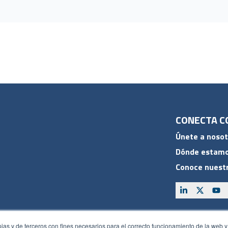
CONECTA C
Únete a nosot
Dónde estam
Conoce nuestr
ACCESOS
pias y de terceros con fines necesarios para el correcto funcionamiento de la web y