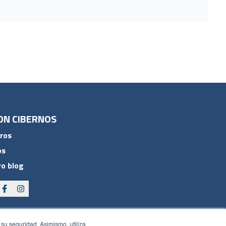
ON CIBERNOS
ros
os
o blog
 su seguridad. Asimismo, utiliza