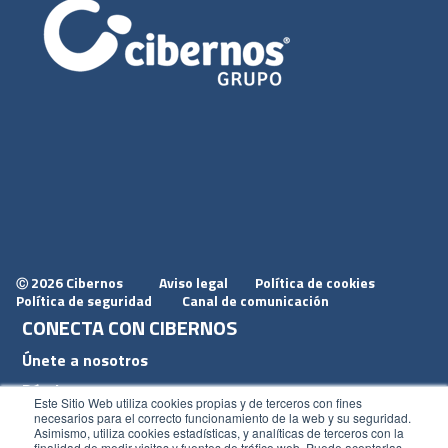
2026 Cibernos
Aviso legal
Política de cookies
Ⓒ
Política de seguridad
Canal de comunicación
CONECTA CON CIBERNOS
Únete a nosotros
Dónde estamos
Este Sitio Web utiliza cookies propias y de terceros con fines
Conoce nuestro blog
necesarios para el correcto funcionamiento de la web y su seguridad.
Asimismo, utiliza cookies estadísticas, y analíticas de terceros con la
finalidad de medir visitas y fuentes de tráfico web. Puede aceptarlas