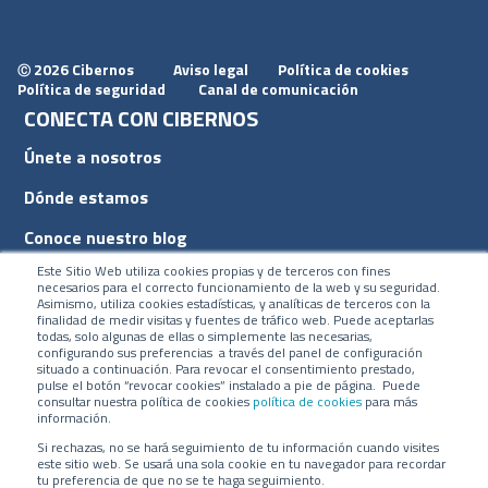
2026 Cibernos
Aviso legal
Política de cookies
Ⓒ
Política de seguridad
Canal de comunicación
CONECTA CON CIBERNOS
Únete a nosotros
Dónde estamos
Conoce nuestro blog
Este Sitio Web utiliza cookies propias y de terceros con fines
necesarios para el correcto funcionamiento de la web y su seguridad.
Asimismo, utiliza cookies estadísticas, y analíticas de terceros con la
finalidad de medir visitas y fuentes de tráfico web. Puede aceptarlas
todas, solo algunas de ellas o simplemente las necesarias,
ACCESOS
configurando sus preferencias a través del panel de configuración
situado a continuación. Para revocar el consentimiento prestado,
pulse el botón “revocar cookies” instalado a pie de página. Puede
Plan CRM
consultar nuestra política de cookies
política de cookies
para más
información.
Intranet
Si rechazas, no se hará seguimiento de tu información cuando visites
este sitio web. Se usará una sola cookie en tu navegador para recordar
tu preferencia de que no se te haga seguimiento.