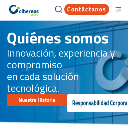
Contáctanos
Quiénes somos
Innovación, experiencia y
compromiso
en cada solución
tecnológica.