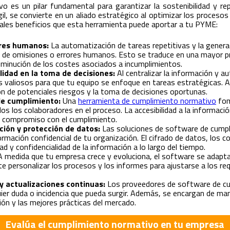
o es un pilar fundamental para garantizar la sostenibilidad y rep
il, se convierte en un aliado estratégico al optimizar los procesos
pales beneficios que esta herramienta puede aportar a tu PYME:
ores humanos:
La automatización de tareas repetitivas y la genera
ad de omisiones o errores humanos. Esto se traduce en una mayor pr
sminución de los costes asociados a incumplimientos.
lidad en la toma de decisiones:
Al centralizar la información y au
s valiosos para que tu equipo se enfoque en tareas estratégicas. A
ción de potenciales riesgos y la toma de decisiones oportunas.
de cumplimiento:
Una
herramienta de cumplimiento normativo
fom
dos los colaboradores en el proceso. La accesibilidad a la informaci
l compromiso con el cumplimiento.
ción y protección de datos:
Las soluciones de software de cumpl
ormación confidencial de tu organización. El cifrado de datos, los
ad y confidencialidad de la información a lo largo del tiempo.
 medida que tu empresa crece y evoluciona, el software se adapt
e personalizar los procesos y los informes para ajustarse a los req
y actualizaciones continuas:
Los proveedores de software de cu
uier duda o incidencia que pueda surgir. Además, se encargan de ma
ción y las mejores prácticas del mercado.
Evalúa
el cumplimiento normativo en tu empresa