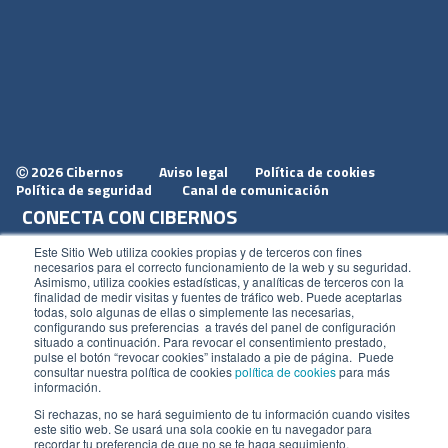
2026 Cibernos
Aviso legal
Política de cookies
Ⓒ
Política de seguridad
Canal de comunicación
CONECTA CON CIBERNOS
Únete a nosotros
Este Sitio Web utiliza cookies propias y de terceros con fines
necesarios para el correcto funcionamiento de la web y su seguridad.
Dónde estamos
Asimismo, utiliza cookies estadísticas, y analíticas de terceros con la
finalidad de medir visitas y fuentes de tráfico web. Puede aceptarlas
Conoce nuestro blog
todas, solo algunas de ellas o simplemente las necesarias,
configurando sus preferencias a través del panel de configuración
situado a continuación. Para revocar el consentimiento prestado,
pulse el botón “revocar cookies” instalado a pie de página. Puede
consultar nuestra política de cookies
política de cookies
para más
información.
ACCESOS
Si rechazas, no se hará seguimiento de tu información cuando visites
este sitio web. Se usará una sola cookie en tu navegador para
Plan CRM
recordar tu preferencia de que no se te haga seguimiento.