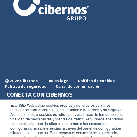
2026 Cibernos
Aviso legal
Política de cookies
Ⓒ
Política de seguridad
Canal de comunicación
CONECTA CON CIBERNOS
Únete a nosotros
Este Sitio Web utiliza cookies propias y de terceros con fines
necesarios para el correcto funcionamiento de la web y su seguridad.
Dónde estamos
Asimismo, utiliza cookies estadísticas, y analíticas de terceros con la
finalidad de medir visitas y fuentes de tráfico web. Puede aceptarlas
Conoce nuestro blog
todas, solo algunas de ellas o simplemente las necesarias,
configurando sus preferencias a través del panel de configuración
situado a continuación. Para revocar el consentimiento prestado,