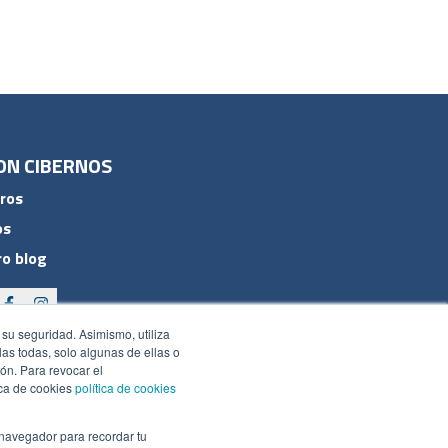
ON CIBERNOS
ros
os
o blog
 su seguridad. Asimismo, utiliza
rlas todas, solo algunas de ellas o
ón. Para revocar el
ica de cookies
política de cookies
 navegador para recordar tu