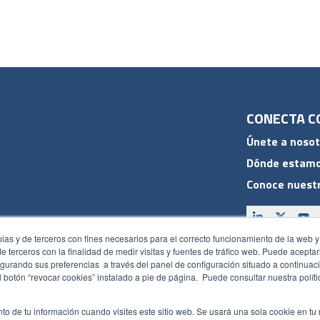
CONECTA C
Únete a nosot
Dónde estam
Conoce nuestr
pias y de terceros con fines necesarios para el correcto funcionamiento de la web y
 de terceros con la finalidad de medir visitas y fuentes de tráfico web. Puede acepta
ACCESOS
gurando sus preferencias a través del panel de configuración situado a continuaci
 botón “revocar cookies” instalado a pie de página. Puede consultar nuestra polít
Plan CRM
Intranet
to de tu información cuando visites este sitio web. Se usará una sola cookie en tu