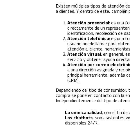
Existen múltiples tipos de atención de
a clientes. Y dentro de este, también 
Atención presencial
: es una f
directamente de un representant
identificación, recolección de da
Atención telefónica
: es una f
usuario puede llamar para obtene
atención al cliente, herramientas
Atención virtual
: en general, 
servicio y obtener ayuda direct
Atención por correo electróni
a una dirección asignada y recib
principal herramienta, además de
(CRM).
Dependiendo del tipo de consumidor, t
compra se pone en contacto con la empr
Independientemente del tipo de atenci
La omnicanalidad
, con el fin d
Los chatbots
, son asistentes vi
disponibles 24/7.