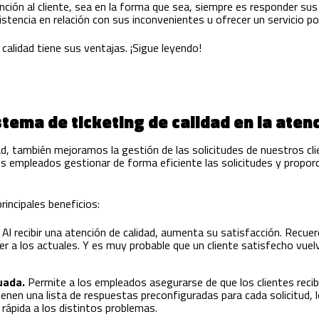
tención al cliente, sea en la forma que sea, siempre es responder su
istencia en relación con sus inconvenientes u ofrecer un servicio 
calidad tiene sus ventajas. ¡Sigue leyendo!
stema de ticketing de calidad en la atenc
ad, también mejoramos la gestión de las solicitudes de nuestros cl
os empleados gestionar de forma eficiente las solicitudes y proporc
incipales beneficios:
.
Al recibir una atención de calidad, aumenta su satisfacción. Recuer
 a los actuales. Y es muy probable que un cliente satisfecho vue
uada.
Permite a los empleados asegurarse de que los clientes reci
enen una lista de respuestas preconfiguradas para cada solicitud, 
rápida a los distintos problemas.