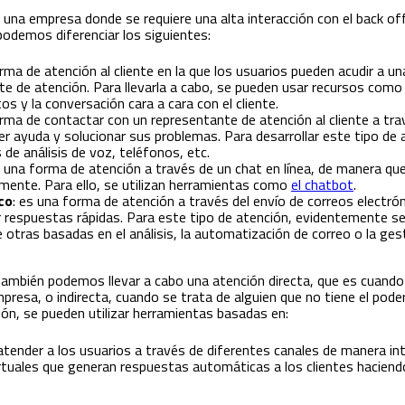
 una empresa donde se requiere una alta interacción con el back off
podemos diferenciar los siguientes:
orma de atención al cliente en la que los usuarios pueden acudir a u
e de atención. Para llevarla a cabo, se pueden usar recursos como 
tos y la conversación cara a cara con el cliente.
orma de contactar con un representante de atención al cliente a tr
r ayuda y solucionar sus problemas. Para desarrollar este tipo de 
 de análisis de voz, teléfonos, etc.
es una forma de atención a través de un chat en línea, de manera qu
amente. Para ello, se utilizan herramientas como
el chatbot
.
co
: es una forma de atención a través del envío de correos electr
ir respuestas rápidas. Para este tipo de atención, evidentemente se
 otras basadas en el análisis, la automatización de correo o la gesti
ambién podemos llevar a cabo una atención directa, que es cuando l
esa, o indirecta, cuando se trata de alguien que no tiene el poder 
ón, se pueden utilizar herramientas basadas en:
e atender a los usuarios a través de diferentes canales de manera in
rtuales que generan respuestas automáticas a los clientes haciendo u