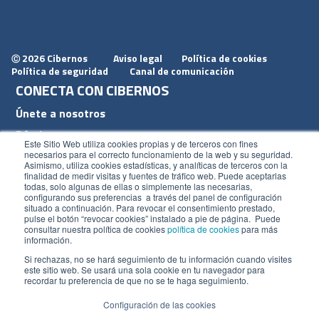
2026 Cibernos
Aviso legal
Política de cookies
Ⓒ
Política de seguridad
Canal de comunicación
CONECTA CON CIBERNOS
Únete a nosotros
Dónde estamos
Este Sitio Web utiliza cookies propias y de terceros con fines
Conoce nuestro blog
necesarios para el correcto funcionamiento de la web y su seguridad.
Asimismo, utiliza cookies estadísticas, y analíticas de terceros con la
finalidad de medir visitas y fuentes de tráfico web. Puede aceptarlas
todas, solo algunas de ellas o simplemente las necesarias,
configurando sus preferencias a través del panel de configuración
situado a continuación. Para revocar el consentimiento prestado,
pulse el botón “revocar cookies” instalado a pie de página. Puede
ACCESOS
consultar nuestra política de cookies
política de cookies
para más
información.
Plan CRM
Si rechazas, no se hará seguimiento de tu información cuando visites
este sitio web. Se usará una sola cookie en tu navegador para
Intranet
recordar tu preferencia de que no se te haga seguimiento.
Configuración de las cookies