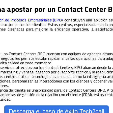
na apostar por un Contact Center 
ión de Procesos Empresariales (BPO)
constituyen una solución es
eracciones con los clientes. Estos centros, especializados en la p
s diseñadas para mejorar la eficiencia operativa, la satisfacción
:
Los Contact Centers BPO cuentan con equipos de agentes altamen
 negocio les permite escalar rápidamente las operaciones para adap
 alta calidad en todo momento.
ervicios ofrecidos por los Contact Centers BPO abarcan desde la at
arketing y ventas, pasando por el soporte técnico y la resolución 
s centros utilizan tecnologías avanzadas, como la inteligencia artifi
ciones, personalizar las interacciones con los clientes y obtener val
ores.
encia del cliente es una prioridad para los Contact Centers BPO. A 
ramientas de gestión de la relación con el cliente (CRM), estos cen
alidad.
Descarga el caso de éxito Tech2call