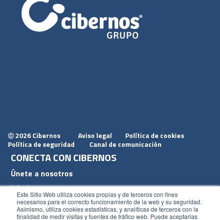
2026 Cibernos
Aviso legal
Política de cookies
Ⓒ
Política de seguridad
Canal de comunicación
CONECTA CON CIBERNOS
Únete a nosotros
Dónde estamos
Este Sitio Web utiliza cookies propias y de terceros con fines
Conoce nuestro blog
necesarios para el correcto funcionamiento de la web y su seguridad.
Asimismo, utiliza cookies estadísticas, y analíticas de terceros con la
finalidad de medir visitas y fuentes de tráfico web. Puede aceptarlas