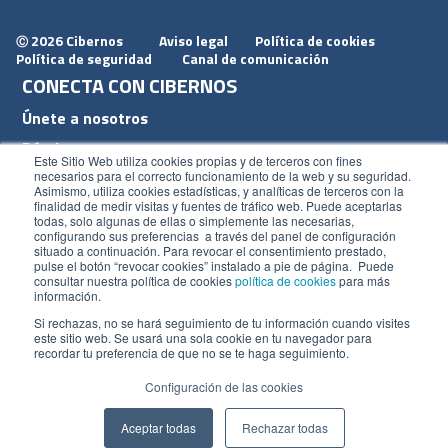
2026 Cibernos
Aviso legal
Política de cookies
Ⓒ
Política de seguridad
Canal de comunicación
CONECTA CON CIBERNOS
Únete a nosotros
Dónde estamos
Este Sitio Web utiliza cookies propias y de terceros con fines
Conoce nuestro blog
necesarios para el correcto funcionamiento de la web y su seguridad.
Asimismo, utiliza cookies estadísticas, y analíticas de terceros con la
finalidad de medir visitas y fuentes de tráfico web. Puede aceptarlas
todas, solo algunas de ellas o simplemente las necesarias,
configurando sus preferencias a través del panel de configuración
situado a continuación. Para revocar el consentimiento prestado,
pulse el botón “revocar cookies” instalado a pie de página. Puede
ACCESOS
consultar nuestra política de cookies
política de cookies
para más
información.
Plan CRM
Si rechazas, no se hará seguimiento de tu información cuando visites
este sitio web. Se usará una sola cookie en tu navegador para
Intranet
recordar tu preferencia de que no se te haga seguimiento.
Configuración de las cookies
Aceptar todas
Rechazar todas