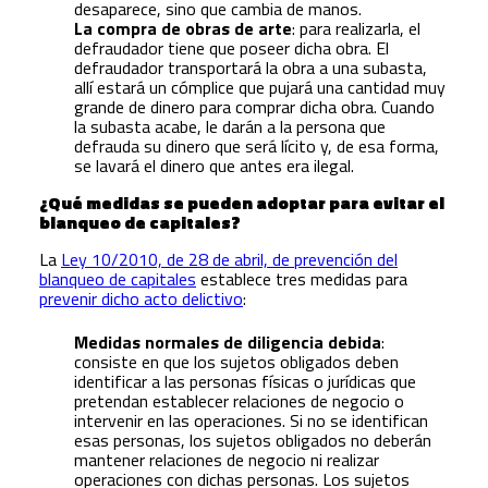
desaparece, sino que cambia de manos.
La compra de obras de arte
: para realizarla, el
defraudador tiene que poseer dicha obra. El
defraudador transportará la obra a una subasta,
allí estará un cómplice que pujará una cantidad muy
grande de dinero para comprar dicha obra. Cuando
la subasta acabe, le darán a la persona que
defrauda su dinero que será lícito y, de esa forma,
se lavará el dinero que antes era ilegal.
¿Qué medidas se pueden adoptar para evitar el
blanqueo de capitales?
La
Ley 10/2010, de 28 de abril, de prevención del
blanqueo de capitales
establece tres medidas para
prevenir dicho acto delictivo
:
Medidas normales de diligencia debida
:
consiste en que los sujetos obligados deben
identificar a las personas físicas o jurídicas que
pretendan establecer relaciones de negocio o
intervenir en las operaciones. Si no se identifican
esas personas, los sujetos obligados no deberán
mantener relaciones de negocio ni realizar
operaciones con dichas personas. Los sujetos