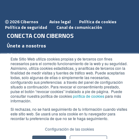
2026 Cibernos
Aviso legal
Política de cookies
Ⓒ
Política de seguridad
Canal de comunicación
CONECTA CON CIBERNOS
Únete a nosotros
Dónde estamos
Este Sitio Web utiliza cookies propias y de terceros con fines
Conoce nuestro blog
necesarios para el correcto funcionamiento de la web y su seguridad.
Asimismo, utiliza cookies estadísticas, y analíticas de terceros con la
finalidad de medir visitas y fuentes de tráfico web. Puede aceptarlas
todas, solo algunas de ellas o simplemente las necesarias,
configurando sus preferencias a través del panel de configuración
situado a continuación. Para revocar el consentimiento prestado,
pulse el botón “revocar cookies” instalado a pie de página. Puede
ACCESOS
consultar nuestra política de cookies
política de cookies
para más
información.
Plan CRM
Si rechazas, no se hará seguimiento de tu información cuando visites
este sitio web. Se usará una sola cookie en tu navegador para
Intranet
recordar tu preferencia de que no se te haga seguimiento.
Configuración de las cookies