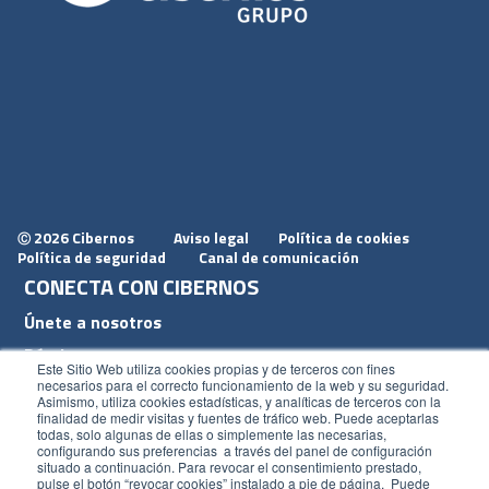
2026 Cibernos
Aviso legal
Política de cookies
Ⓒ
Política de seguridad
Canal de comunicación
CONECTA CON CIBERNOS
Únete a nosotros
Dónde estamos
Este Sitio Web utiliza cookies propias y de terceros con fines
Conoce nuestro blog
necesarios para el correcto funcionamiento de la web y su seguridad.
Asimismo, utiliza cookies estadísticas, y analíticas de terceros con la
finalidad de medir visitas y fuentes de tráfico web. Puede aceptarlas
todas, solo algunas de ellas o simplemente las necesarias,
configurando sus preferencias a través del panel de configuración
situado a continuación. Para revocar el consentimiento prestado,
pulse el botón “revocar cookies” instalado a pie de página. Puede