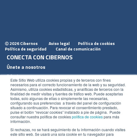
2026 Cibernos
Aviso legal
Política de cookies
Ⓒ
Política de seguridad
Canal de comunicación
CONECTA CON CIBERNOS
Únete a nosotros
Dónde estamos
Este Sitio Web utiliza cookies propias y de terceros con fines
Conoce nuestro blog
necesarios para el correcto funcionamiento de la web y su seguridad.
Asimismo, utiliza cookies estadísticas, y analíticas de terceros con la
finalidad de medir visitas y fuentes de tráfico web. Puede aceptarlas
todas, solo algunas de ellas o simplemente las necesarias,
configurando sus preferencias a través del panel de configuración
situado a continuación. Para revocar el consentimiento prestado,
pulse el botón “revocar cookies” instalado a pie de página. Puede
ACCESOS
consultar nuestra política de cookies
política de cookies
para más
información.
Plan CRM
Si rechazas, no se hará seguimiento de tu información cuando visites
este sitio web. Se usará una sola cookie en tu navegador para
Intranet