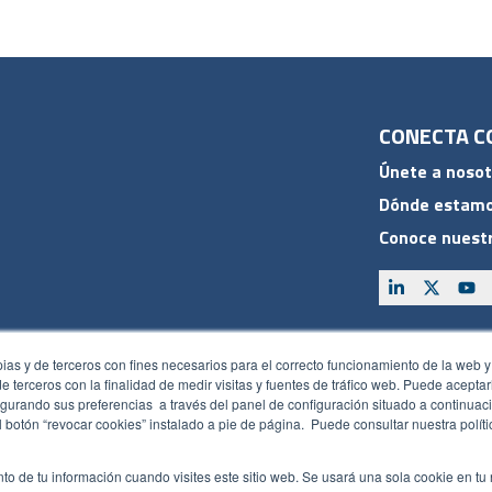
CONECTA C
Únete a nosot
Dónde estam
Conoce nuestr
ACCESOS
pias y de terceros con fines necesarios para el correcto funcionamiento de la web y
Plan CRM
 de terceros con la finalidad de medir visitas y fuentes de tráfico web. Puede acepta
gurando sus preferencias a través del panel de configuración situado a continuaci
Intranet
 botón “revocar cookies” instalado a pie de página. Puede consultar nuestra polít
Política de seguridad
Canal de
to de tu información cuando visites este sitio web. Se usará una sola cookie en tu