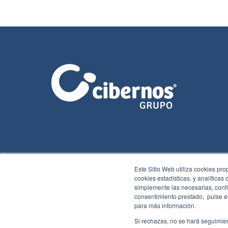
Este Sitio Web utiliza cookies pro
cookies estadísticas, y analíticas
simplemente las necesarias, confi
consentimiento prestado, pulse el
para más información.
2026 Cibernos
Aviso legal
Política de cookies
Ⓒ
comunicación
Si rechazas, no se hará seguimien