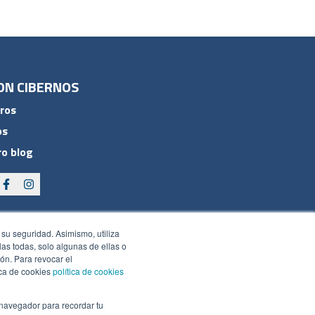
ON CIBERNOS
ros
os
o blog
 su seguridad. Asimismo, utiliza
rlas todas, solo algunas de ellas o
ón. Para revocar el
ica de cookies
política de cookies
 navegador para recordar tu