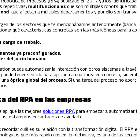
 Robótica de Procesos (RPA) publicado en 2017 ya los identificaba
 repetitivas;
multifuncionales
que son múltiples robots que trab
-end
que afectan a múltiples departamentos y por ello son transv
rgen de los sectores que te mencionábamos anteriormente (banca 
cionar qué características concretas son las más idóneas para la ap
 carga de trabajo.
antes ya preconfigurados.
er del juicio humano.
tion puede automatizar la interacción con otros sistemas a través 
ón puede tener sentido para aplicarla a una tarea en concreto, sin 
e una
óptica global del proceso
. Si una tarea del proceso no apor
nos.
ca del RPA en las empresas
 aplique las mejores
soluciones RPA
para empezar a automatizar tu
udas, estaremos encantados de ayudarte.
recordar cuál es su relación con la transformación digital. El RPA 
lógicos que más rápido crecen. En definitiva, es una de las tecno