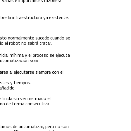
r varias e importantes razones:
bre la infraestructura ya existente.
. Esto normalmente sucede cuando se
o el robot no sabrá tratar.
icial mínima y el proceso se ejecuta
automatización son:
area al ejecutarse siempre con el
ostes y tiempos.
añadido.
finida sin ver mermado el
 año de forma consecutiva.
ablamos de automatizar, pero no son