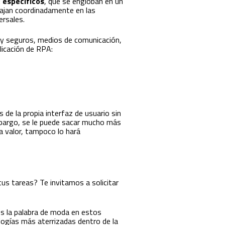
:
específicos
, que se engloban en un
ajan coordinadamente en las
ersales.
y seguros, medios de comunicación,
licación de RPA:
de la propia interfaz de usuario sin
embargo, se le puede sacar mucho más
ta valor, tampoco lo hará
s tareas? Te invitamos a solicitar
es la palabra de moda en estos
logías más aterrizadas dentro de la