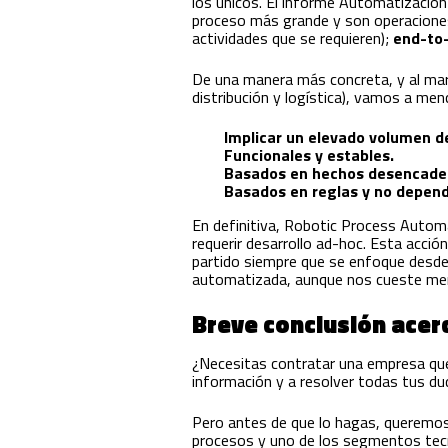
los únicos. El informe Automatización
proceso más grande y son operaciones
actividades que se requieren);
end-to
De una manera más concreta, y al ma
distribución y logística), vamos a men
Implicar un elevado volumen de
Funcionales y estables.
Basados en hechos desencaden
Basados en reglas y no depend
En definitiva, Robotic Process Automa
requerir desarrollo ad-hoc. Esta acci
partido siempre que se enfoque desd
automatizada, aunque nos cueste me
Breve conclusión acer
¿Necesitas contratar una empresa que
información y a resolver todas tus d
Pero antes de que lo hagas, queremos 
procesos y uno de los segmentos tecno