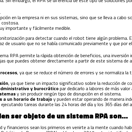
ía. Sin embargo, el RPA se diferencia de este tipo de soluciones po
.
pción en la empresa ni en sus sistemas, sino que se lleva a cabo so
i costosa.
muy importante y fácilmente medible.
monitorización para detectar cuando el robot tiene algún problema
az de usuario que no se había comunicado previamente y que por ell
ma RPA permite la rápida obtención de beneficios, una inversión in
ajas que puedes obtener directamente a partir de este sistema de 
 procesos
, ya que se reduce el número de errores y se normaliza la t
sión
, ya que tiene un impacto significativo sobre la reducción de c
dministrativo y burocrático
par dedicarlo a labores de más valor 
sistemas
y sin producir ningún tipo de disrupción en el sistema.
 a un horario de trabajo
y pueden estar operando de manera inde
 ejecutando tareas durante las 24 horas del día y los 365 días del
en ser objeto de un sistema RPA son…
d y financieros sean los primeros en venirte a la mente cuando h