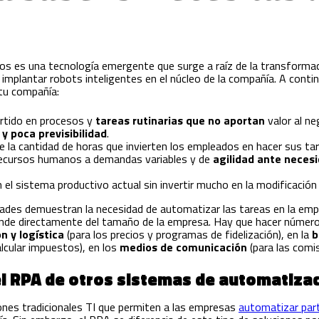
s es una tecnología emergente que surge a raíz de la transformaci
 implantar robots inteligentes en el núcleo de la compañía. A con
tu compañía:
rtido en procesos y
tareas rutinarias que no aportan
valor al ne
y poca previsibilidad
.
e la cantidad de horas que invierten los empleados en hacer sus tar
recursos humanos a demandas variables y de
agilidad ante neces
 el sistema productivo actual sin invertir mucho en la modificació
dades demuestran la necesidad de automatizar las tareas en la emp
ende directamente del tamaño de la empresa. Hay que hacer números.
ón y logística
(para los precios y programas de fidelización), en la
b
lcular impuestos), en los
medios de comunicación
(para las comis
el RPA de otros sistemas de automatiza
nes tradicionales TI que permiten a las empresas
automatizar part