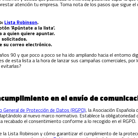
e prestar atención tu empresa. Toma nota de los pasos que sigue el
b:
Lista Robinson
.
otón ‘Apúntate a la lista’.
a a quien quiere apuntar.
 solicitados.
de
s
u correo electrónico.
s años 90 y que poco a poco se ha ido ampliando hacia el entorno dig
 de esta lista a la hora de lanzar sus campañas comerciales, por 
evitarlas?
incumplimiento en el envío de comunica
 General de Protección de Datos (RGPD)
, la Asociación Española 
, adaptándolo al nuevo marco normativo. Establece la obligatoriedad
aya recabado el consentimiento conforme a lo recogido en el RGPD.
e la Lista Robinson y cómo garantizar el cumplimiento de la protecc