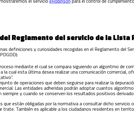
mostraremos el servicio
eRobinson
para el control de cumplimiento
del Reglamento del servicio de la Lista
as definiciones y curiosidades recogidas en el Reglamento del Serv
LOPDGDD):
 proceso mediante el cual se compara siguiendo un algoritmo de co
a la cual esta última desea realizar una comunicación comercial, o
ativo”.
onjunto de operaciones que deben seguirse para realizar la depuraci
mercial. Las entidades adheridas podrán adoptar cuantos algoritmo
ión siempre y cuando se conserven los resultados positivos derivado
s que están obligadas por la normativa a consultar dicho servicio o
 trate. También es aplicable a los ciudadanos residentes en territor