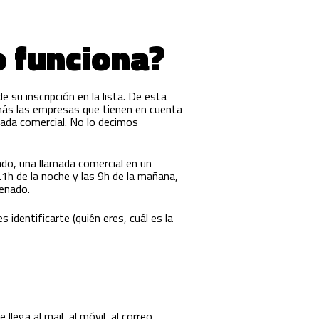
o funciona?
e su inscripción en la lista. De esta
n más las empresas que tienen en cuenta
amada comercial. No lo decimos
ado, una llamada comercial en un
1h de la noche y las 9h de la mañana,
penado.
identificarte (quién eres, cuál es la
llega al mail, al móvil, al correo