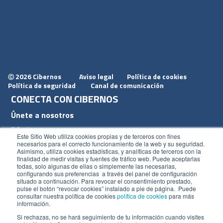
2026 Cibernos
Aviso legal
Política de cookies
Ⓒ
Política de seguridad
Canal de comunicación
CONECTA CON CIBERNOS
Únete a nosotros
Dónde estamos
Este Sitio Web utiliza cookies propias y de terceros con fines
Conoce nuestro blog
necesarios para el correcto funcionamiento de la web y su seguridad.
Asimismo, utiliza cookies estadísticas, y analíticas de terceros con la
finalidad de medir visitas y fuentes de tráfico web. Puede aceptarlas
todas, solo algunas de ellas o simplemente las necesarias,
configurando sus preferencias a través del panel de configuración
situado a continuación. Para revocar el consentimiento prestado,
pulse el botón “revocar cookies” instalado a pie de página. Puede
ACCESOS
consultar nuestra política de cookies
política de cookies
para más
información.
Plan CRM
Si rechazas, no se hará seguimiento de tu información cuando visites