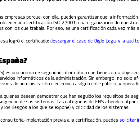
as empresas porque, con ella, pueden garantizar que la información 
 obtener una certificación ISO 27001, una organización demuestra 
 con los que trabaja. Por eso, es una certificación cada vez más so
esa logró el certificado:
descargar el caso de Bigle Legal y la audit
 España?
) es una norma de seguridad informática que tiene como objetivo e
rvicios informáticos de la administración. Sin embargo, no solo afe
cios de administración electrónica a algún ente público, y operador
a quienes desean demostrar que han seguido los requisitos de seg
eguridad de sus sistemas. Las categorías de ENS atienden al princi
y los riesgos a los que se expone) y criticidad de los sistemas.
 consultoría-implantación previa a la certificación, puedes
solicitar