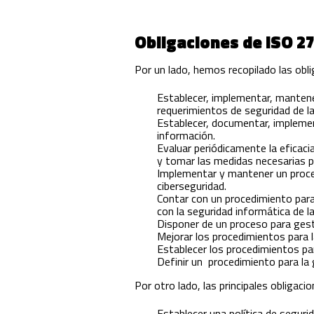
Obligaciones de ISO 2
Por un lado, hemos recopilado las obl
Establecer, implementar, mantene
requerimientos de seguridad de l
Establecer, documentar, implemen
información.
Evaluar periódicamente la eficaci
y tomar las medidas necesarias p
Implementar y mantener un proces
ciberseguridad.
Contar con un procedimiento para
con la seguridad informática de l
Disponer de un proceso para gest
Mejorar los procedimientos para l
Establecer los procedimientos par
Definir un procedimiento para la 
Por otro lado, las principales obligac
Establecer una política de seguri