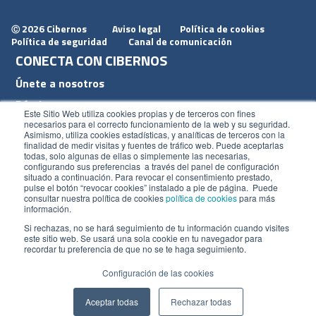
2026 Cibernos
Aviso legal
Política de cookies
Ⓒ
Política de seguridad
Canal de comunicación
CONECTA CON CIBERNOS
Únete a nosotros
Dónde estamos
Este Sitio Web utiliza cookies propias y de terceros con fines
Conoce nuestro blog
necesarios para el correcto funcionamiento de la web y su seguridad.
Asimismo, utiliza cookies estadísticas, y analíticas de terceros con la
finalidad de medir visitas y fuentes de tráfico web. Puede aceptarlas
todas, solo algunas de ellas o simplemente las necesarias,
configurando sus preferencias a través del panel de configuración
situado a continuación. Para revocar el consentimiento prestado,
pulse el botón “revocar cookies” instalado a pie de página. Puede
ACCESOS
consultar nuestra política de cookies
política de cookies
para más
información.
Plan CRM
Si rechazas, no se hará seguimiento de tu información cuando visites
este sitio web. Se usará una sola cookie en tu navegador para
Intranet
recordar tu preferencia de que no se te haga seguimiento.
Configuración de las cookies
Aceptar todas
Rechazar todas