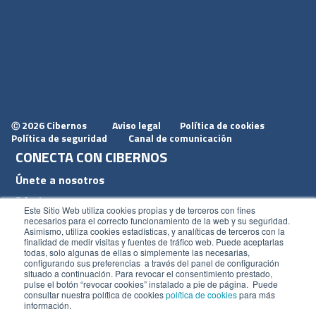
2026 Cibernos
Aviso legal
Política de cookies
Ⓒ
Política de seguridad
Canal de comunicación
CONECTA CON CIBERNOS
Únete a nosotros
Dónde estamos
Este Sitio Web utiliza cookies propias y de terceros con fines
Conoce nuestro blog
necesarios para el correcto funcionamiento de la web y su seguridad.
Asimismo, utiliza cookies estadísticas, y analíticas de terceros con la
finalidad de medir visitas y fuentes de tráfico web. Puede aceptarlas
todas, solo algunas de ellas o simplemente las necesarias,
configurando sus preferencias a través del panel de configuración
situado a continuación. Para revocar el consentimiento prestado,
pulse el botón “revocar cookies” instalado a pie de página. Puede
ACCESOS
consultar nuestra política de cookies
política de cookies
para más
información.