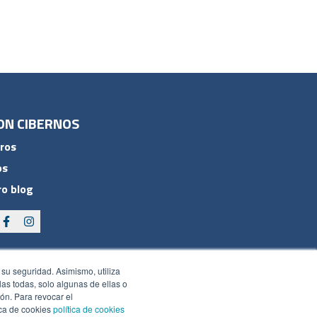
ON CIBERNOS
ros
os
o blog
 su seguridad. Asimismo, utiliza
rlas todas, solo algunas de ellas o
ón. Para revocar el
ica de cookies
política de cookies