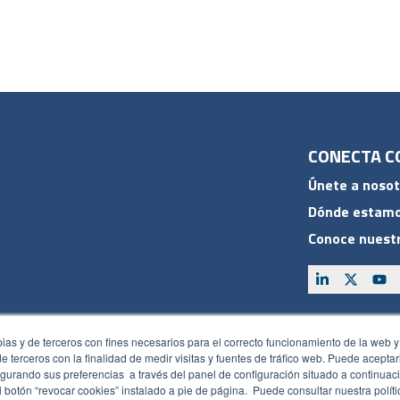
CONECTA C
Únete a nosot
Dónde estam
Conoce nuestr
ACCESOS
pias y de terceros con fines necesarios para el correcto funcionamiento de la web y
Plan CRM
 de terceros con la finalidad de medir visitas y fuentes de tráfico web. Puede acepta
gurando sus preferencias a través del panel de configuración situado a continuaci
Intranet
 botón “revocar cookies” instalado a pie de página. Puede consultar nuestra polít