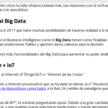
e cómo la nube afianza todavía más sus relaciones con el softwar
i a lo anecdótico.
al Big Data
ra el 2017 que tiene muchas posibilidades de hacerse realidad a lo l
o el Business Intelligence como el
Big Data
tienen como finalidad 
n predicciones fiables y aporten datos valiosos para la decisión.
vez más funcionalidades del Big Data para aumentar su poder analít
 + IoT
 al
Internet of Things
(IoT) o “Internet de las Cosas”.
n a Internet provocará lo que se ha dado en llamar, la 4º Revolución
s de dispositivos conectados
a la Red. Un cambio de paradigma qu
es de BI?”
, te estarás preguntando quizá. Debido a la gran cantida
r, y que podrían usarse para hacer predicciones y tomar decisione