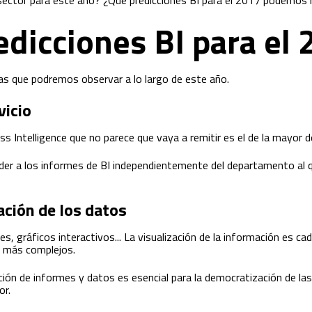
sector para este año? ¿Qué predicciones BI para el 2017 podemos r
edicciones BI para el
s que podremos observar a lo largo de este año.
vicio
ss Intelligence que no parece que vaya a remitir es el de la mayor 
r a los informes de BI independientemente del departamento al q
ación de los datos
s, gráficos interactivos... La visualización de la información es c
s más complejos.
zación de informes y datos es esencial para la democratización de la
or.