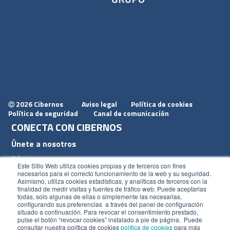
2026 Cibernos
Aviso legal
Política de cookies
Ⓒ
Política de seguridad
Canal de comunicación
CONECTA CON CIBERNOS
Únete a nosotros
Dónde estamos
Este Sitio Web utiliza cookies propias y de terceros con fines
Conoce nuestro blog
necesarios para el correcto funcionamiento de la web y su seguridad.
Asimismo, utiliza cookies estadísticas, y analíticas de terceros con la
finalidad de medir visitas y fuentes de tráfico web. Puede aceptarlas
todas, solo algunas de ellas o simplemente las necesarias,
configurando sus preferencias a través del panel de configuración
situado a continuación. Para revocar el consentimiento prestado,
pulse el botón “revocar cookies” instalado a pie de página. Puede
ACCESOS
consultar nuestra política de cookies
política de cookies
para más