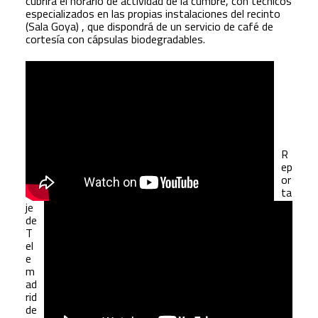
cubrirá el horario de actividad de la cumbre, con técnicos
especializados en las propias instalaciones del recinto
(Sala Goya) , que dispondrá de un servicio de café de
cortesía con cápsulas biodegradables.
R
ep
or
ta
je
de
T
el
e
m
ad
rid
de