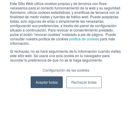
Este Sitio Web utiliza cookies propias y de terceros con fines
necesarios para el correcto funcionamiento de la web y su seguridad.
Asimismo, utiliza cookies estadísticas, y analíticas de terceros con la
2026 Cibernos
Aviso legal
Política de cookies
finalidad de medir visitas y fuentes de tráfico web. Puede aceptarlas
Ⓒ
todas, solo algunas de ellas o simplemente las necesarias,
Política de seguridad
Canal de comunicación
configurando sus preferencias a través del panel de configuración
CONECTA CON CIBERNOS
situado a continuación. Para revocar el consentimiento prestado,
pulse el botón “revocar cookies” instalado a pie de página. Puede
Únete a nosotros
consultar nuestra política de cookies
política de cookies
para más
información.
Dónde estamos
Si rechazas, no se hará seguimiento de tu información cuando visites
este sitio web. Se usará una sola cookie en tu navegador para
Conoce nuestro blog
recordar tu preferencia de que no se te haga seguimiento.
Configuración de las cookies
Aceptar todas
Rechazar todas
ACCESOS
Plan CRM
Intranet