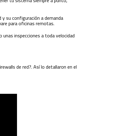
tener tu sistema siempre a punto,
d y su configuración a demanda
are para oficinas remotas.
do unas inspecciones a toda velocidad
ewalls de red?. Así lo detallaron en el