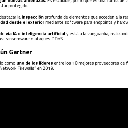
rjan nuevas amenazas
. Es escalable, por lo que es una forma de 
star protegido.
destacar la
inspección
profunda de elementos que acceden a la re
idad desde el exterior
mediante software para endpoints y hardw
ado
vía IA o inteligencia artificial
y está a la vanguardia, realizan
 sea ransomware o ataques DDoS.
gún Gartner
cido como
uno de los líderes
entre los 18 mejores proveedores de fir
Network Firewalls” en 2019.