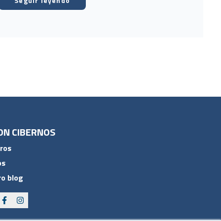
Seguir leyendo
ON CIBERNOS
ros
os
o blog