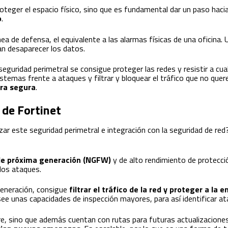
proteger el espacio físico, sino que es fundamental dar un paso hac
o
.
nea de defensa, el equivalente a las alarmas físicas de una oficina
an desaparecer los datos.
seguridad perimetral se consigue proteger las redes y resistir a cual
sistemas frente a ataques y filtrar y bloquear el tráfico que no que
ra segura
.
 de Fortinet
ar este seguridad perimetral e integración con la seguridad de red
 de próxima generación (NGFW)
y de alto rendimiento de protecc
 los ataques.
 generación, consigue
filtrar el tráfico de la red y proteger a l
osee unas capacidades de inspección mayores, para así identificar
e, sino que además cuentan con rutas para futuras actualizacione