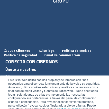
2026 Cibernos
Aviso legal
Política de cookies
Ⓒ
Política de seguridad
Canal de comunicación
CONECTA CON CIBERNOS
Únete a nosotros
Dónde estamos
Este Sitio Web utiliza cookies propias y de terceros con fines
Conoce nuestro blog
necesarios para el correcto funcionamiento de la web y su seguridad.
Asimismo, utiliza cookies estadísticas, y analíticas de terceros con la
finalidad de medir visitas y fuentes de tráfico web. Puede aceptarlas
todas, solo algunas de ellas o simplemente las necesarias,
configurando sus preferencias a través del panel de configuración
situado a continuación. Para revocar el consentimiento prestado,
pulse el botón “revocar cookies” instalado a pie de página. Puede
ACCESOS
consultar nuestra política de cookies
política de cookies
para más