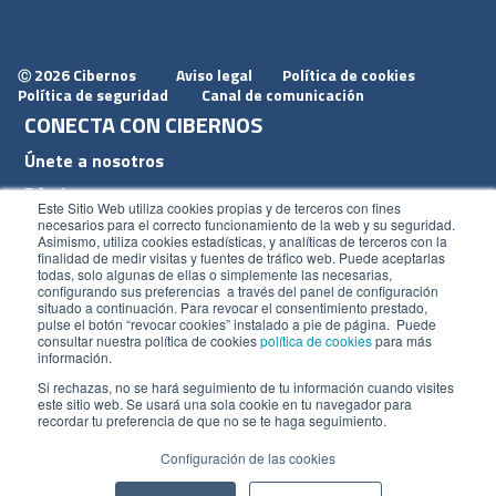
2026 Cibernos
Aviso legal
Política de cookies
Ⓒ
Política de seguridad
Canal de comunicación
CONECTA CON CIBERNOS
Únete a nosotros
Dónde estamos
Este Sitio Web utiliza cookies propias y de terceros con fines
Conoce nuestro blog
necesarios para el correcto funcionamiento de la web y su seguridad.
Asimismo, utiliza cookies estadísticas, y analíticas de terceros con la
finalidad de medir visitas y fuentes de tráfico web. Puede aceptarlas
todas, solo algunas de ellas o simplemente las necesarias,
configurando sus preferencias a través del panel de configuración
situado a continuación. Para revocar el consentimiento prestado,
pulse el botón “revocar cookies” instalado a pie de página. Puede
ACCESOS
consultar nuestra política de cookies
política de cookies
para más
información.
Plan CRM
Si rechazas, no se hará seguimiento de tu información cuando visites
este sitio web. Se usará una sola cookie en tu navegador para
Intranet
recordar tu preferencia de que no se te haga seguimiento.
Configuración de las cookies