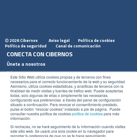
2026 Cibernos
Aviso legal
Política de cookies
Ⓒ
Política de seguridad
Canal de comunicación
CONECTA CON CIBERNOS
Únete a nosotros
Dónde estamos
Este Sitio Web utiliza cookies propias y de terceros con fines
Conoce nuestro blog
necesarios para el correcto funcionamiento de la web y su seguridad.
Asimismo, utiliza cookies estadísticas, y analíticas de terceros con la
finalidad de medir visitas y fuentes de tráfico web. Puede aceptarlas
todas, solo algunas de ellas o simplemente las necesarias,
configurando sus preferencias a través del panel de configuración
situado a continuación. Para revocar el consentimiento prestado,
pulse el botón “revocar cookies” instalado a pie de página. Puede
ACCESOS
consultar nuestra política de cookies
política de cookies
para más
información.
Plan CRM
Si rechazas, no se hará seguimiento de tu información cuando visites
este sitio web. Se usará una sola cookie en tu navegador para
Intranet
recordar tu preferencia de que no se te haga seguimiento.