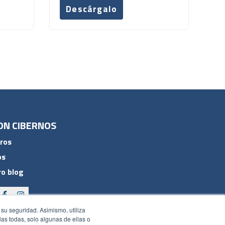
Descárgalo
ON CIBERNOS
ros
os
o blog
 su seguridad. Asimismo, utiliza
rlas todas, solo algunas de ellas o