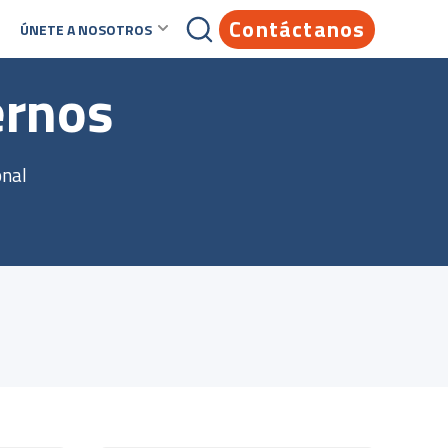
Contáctanos
ÚNETE A NOSOTROS
ernos
resentación corporativa
Cibernos Linkedin
fruta
onal
n
onoce quiénes somos, dónde
🆕Cibernos amplía su presencia en
stamos, cuáles son nuestras
LATAM y abre operaciones en Chile
50
oluciones y cómo podemos ayudarte a
a
Cibernos, empresa española que
ra
ravés de nuestra oferta de
servicios y
con
provee servicios y soluciones ...
o para
oluciones tecnológicos
.
llo
a