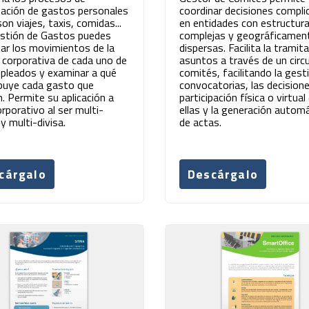
zación de gastos personales
coordinar decisiones compli
n viajes, taxis, comidas...
en entidades con estructur
stión de Gastos puedes
complejas y geográficamen
lar los movimientos de la
dispersas. Facilita la tramit
a corporativa de cada uno de
asuntos a través de un circ
pleados y examinar a qué
comités, facilitando la gest
ibuye cada gasto que
convocatorias, las decision
n. Permite su aplicación a
participación física o virtual
orporativo al ser multi-
ellas y la generación autom
y multi-divisa.
de actas.
cárgalo
Descárgalo