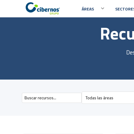
ÁREAS
SECTORE
Recu
Desarrollo
Administración Local
Talento
Banca
His
Innovación aplicada: BI, smart projects,
Apuesta por la innovación con nuestras
Conectamos el
Servicios per
Más 
ERP/CRM, gamificación, … y a tu
soluciones tecnológicas.
negocio neces
bancario.
tecn
medida.
Des
Emergencias
Cumplimi
Real Esta
Re
Operaciones
Soluciones para la gestión de centros
Soluciones o
Ayudamos al s
Cons
Procesos ordenados, clientes
de coordinación y de control.
normativo y a
transformació
ayud
atendidos: documentación y contact
center.
Retail e Industria
Organizac
Salud
Cer
ho
Tecnología aplicada para mejorar la
Soluciones in
Nuevas forma
Sistemas
eficiencia y la gestión.
organización 
el ciudadano.
Cump
Soluciones y servicios de
regl
ciberseguridad, comunicaciones e
Seguros
Telco & Ut
infraestructuras.
Dó
Impulsamos la excelencia académica y
Te acompañam
mejoramos la experiencia del
eficiencia y l
Encu
estudiante.
cerc
Universidades