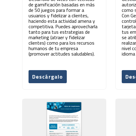
de gamificación basadas en más
autori
de 50 juegos para formar a
como so
usuarios y fidelizar a clientes,
Con Ge
haciendo esta actividad amena y
contro
competitiva. Puedes aprovecharla
tarjet
tanto para tus estrategias de
tus em
marketing (atraer y fidelizar
se atr
clientes) como para los recursos
realiza
humanos de tu empresa
nivel c
(promover actitudes saludables).
idioma 
Descárgalo
Des