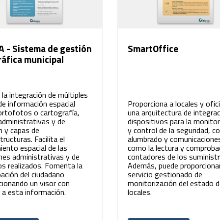
 - Sistema de gestión
SmartOffice
áfica municipal
a la integración de múltiples
de información espacial
Proporciona a locales y ofic
rtofotos o cartografía,
una arquitectura de integra
administrativas y de
dispositivos para la monitor
n y capas de
y control de la seguridad, c
tructuras. Facilita el
alumbrado y comunicaciones
iento espacial de las
como la lectura y comproba
nes administrativas y de
contadores de los suministr
os realizados. Fomenta la
Además, puede proporciona
pación del ciudadano
servicio gestionado de
cionando un visor con
monitorización del estado d
 a esta información.
locales.