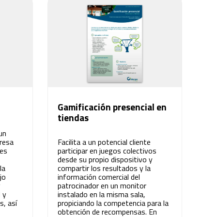
Gamificación presencial en
tiendas
un
resa
Facilita a un potencial cliente
nes
participar en juegos colectivos
desde su propio dispositivo y
la
compartir los resultados y la
jo
información comercial del
y
patrocinador en un monitor
 y
instalado en la misma sala,
s, así
propiciando la competencia para la
obtención de recompensas. En