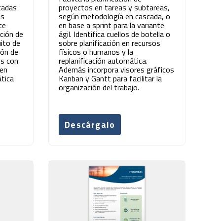
cadas
proyectos en tareas y subtareas,
as
según metodología en cascada, o
te
en base a sprint para la variante
ación de
ágil. Identifica cuellos de botella o
uito de
sobre planificación en recursos
ión de
físicos o humanos y la
es con
replanificación automática.
 en
Además incorpora visores gráficos
ática
Kanban y Gantt para facilitar la
organización del trabajo.
Descárgalo