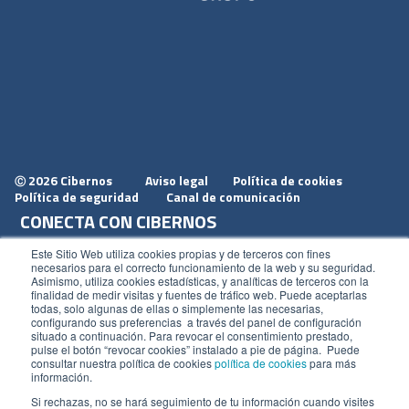
2026 Cibernos
Aviso legal
Política de cookies
Ⓒ
Política de seguridad
Canal de comunicación
CONECTA CON CIBERNOS
Únete a nosotros
Este Sitio Web utiliza cookies propias y de terceros con fines
necesarios para el correcto funcionamiento de la web y su seguridad.
Dónde estamos
Asimismo, utiliza cookies estadísticas, y analíticas de terceros con la
finalidad de medir visitas y fuentes de tráfico web. Puede aceptarlas
Conoce nuestro blog
todas, solo algunas de ellas o simplemente las necesarias,
configurando sus preferencias a través del panel de configuración
situado a continuación. Para revocar el consentimiento prestado,
pulse el botón “revocar cookies” instalado a pie de página. Puede
consultar nuestra política de cookies
política de cookies
para más
información.
ACCESOS
Si rechazas, no se hará seguimiento de tu información cuando visites